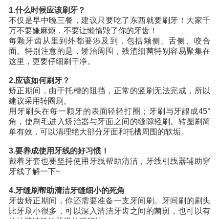
1.什么时候应该刷牙？
收费标准
charge standard
不仅是早中晚三餐，建议只要吃了东西就要刷牙！大家千
万不要嫌麻烦，不要让懒惰毁了你的牙齿！
就医指引
contact us
每颗牙齿从里到外都要涉及到，包括颊侧、舌侧、咬合
面。特别注意的是，矫治周围，残渣细菌特别容易聚集在
这里，更要仔细刷干净。
2.应该如何刷牙？
矫正期间，由于托槽的阻挡，正常的竖刷无法完成，所以
建议采用转圈刷。
用牙刷头在每一颗牙的表面轻轻打圈；牙刷与牙龈成45°
角，使刷毛进入矫治器与牙面之间的缝隙轻刷。转圈刷简
单有效，可以清理绝大部分牙面和托槽周围的软垢。
3.要养成使用牙线的好习惯！
戴着牙套也要坚持使用牙线帮助清洁，牙线引线器辅助穿
牙线了解一下~
4.牙缝刷帮助清洁牙缝细小的死角
牙齿矫正期间，你还需要准备一支牙间刷。牙间刷的刷头
比牙刷小很多，可以深入清洁牙齿之间的菌斑，也可以有