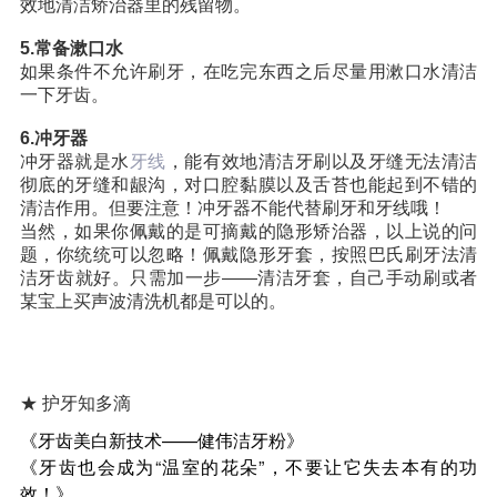
效地清洁矫治器里的残留物。
5.常备漱口水
如果条件不允许刷牙，在吃完东西之后尽量用漱口水清洁
一下牙齿。
6.冲牙器
冲牙器就是水
牙线
，能有效地清洁牙刷以及牙缝无法清洁
彻底的牙缝和龈沟，对口腔黏膜以及舌苔也能起到不错的
清洁作用。但要注意！冲牙器不能代替刷牙和牙线哦！
当然，如果你佩戴的是可摘戴的隐形矫治器，以上说的问
题，你统统可以忽略！佩戴隐形牙套，按照巴氏刷牙法清
洁牙齿就好。只需加一步——清洁牙套，自己手动刷或者
某宝上买声波清洗机都是可以的。
★ 护牙知多滴
《牙齿美白新技术——健伟洁牙粉》
《牙齿也会成为“温室的花朵”，不要让它失去本有的功
效！》