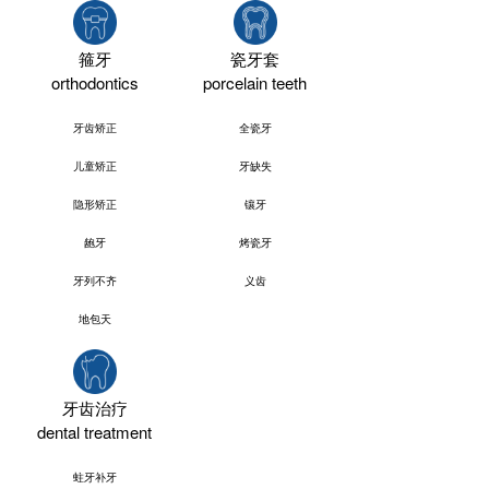
箍牙
瓷牙套
orthodontics
porcelain teeth
牙齿矫正
全瓷牙
儿童矫正
牙缺失
隐形矫正
镶牙
龅牙
烤瓷牙
牙列不齐
义齿
地包天
牙齿治疗
dental treatment
蛀牙补牙