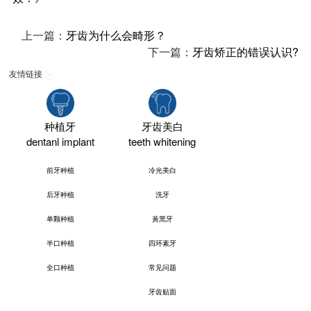
上一篇：
牙齿为什么会畸形？
下一篇：
牙齿矫正的错误认识?
友情链接
种植牙
牙齿美白
dentanl implant
teeth whitening
前牙种植
冷光美白
后牙种植
洗牙
单颗种植
黃黑牙
半口种植
四环素牙
全口种植
常见问题
牙齿贴面