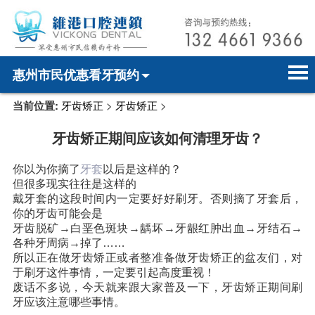
惠州市民优惠看牙预约
当前位置:
牙齿矫正
>
牙齿矫正
>
首页
电话预约
home page
牙齿矫正期间应该如何清理牙齿？
医院简介
微信预约
hospital introduction
你以为你摘了
牙套
以后是这样的？
医师介绍
WhatsApp预约
doctor introduction
但很多现实往往是这样的
戴牙套的这段时间内一定要好好刷牙。否则摘了牙套后，
医疗新闻
medical news
你的牙齿可能会是
牙齿脱矿→白垩色斑块→龋坏→牙龈红肿出血→牙结石→
牙科案例
dental case
各种牙周病→掉了……
所以正在做牙齿矫正或者整准备做牙齿矫正的盆友们，对
于刷牙这件事情，一定要引起高度重视！
种植牙
dental implant
废话不多说，今天就来跟大家普及一下，牙齿矫正期间刷
牙应该注意哪些事情。
箍牙
orthodontics