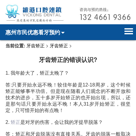
惠州市民优惠看牙预约
当前位置:
牙齿矫正
>
牙齿矫正
>
首页
电话预约
home page
牙齿矫正的错误认识?
医院简介
微信预约
hospital introduction
1. 我年龄大了，矫正太晚了？
医师介绍
WhatsApp预约
doctor introduction
答:只要开始永远不晚！较佳年龄是12-18周岁，这个时候
医疗新闻
medical news
矫正能够事半功倍。但是现在随着人们观念的不断开放和
技术的进步，五十多岁开始矫正的也开始出现，所以，还
是那句话只要开始永远不晚！本人31岁开始矫正，很坚
牙科案例
dental case
定，只可惜开始的有点晚！
种植牙
dental implant
2.
矫正
是对牙的伤害，会让我的牙提早脱落？
箍牙
orthodontics
答：矫正和牙齿脱落没有直接关系。牙齿的脱落一般取决