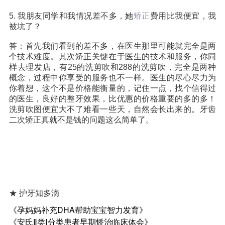
5. 我朋友同学和我情况差不多，她
矫正
费用比我便宜，我
被坑了？
答：首先我们看到的差不多，在医生那里可能就完全是两
个技术难度。其次矫正关键在于医生的技术和服务，你同
样去理发店，有25的洗剪吹和288的洗剪吹，完全是两种
概念，过程中你享受的服务也不一样。医生的尽心尽力为
你着想，这个不是价格能衡量的，记住一点，找个信得过
的医生，良好的整牙效果，比优惠的价格重要的多的多！
洗剪吹图便宜大不了难看一些天，自然会长出来的。牙齿
二次矫正真就不是钱的问题这么简单了。
★ 护牙知多滴
《孕妈妈补充DHA帮助宝宝智力发育》
《安氏Ⅱ类Ⅰ分类患者早期矫治临床体会》