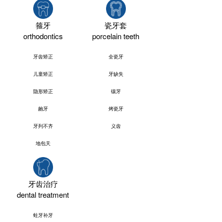
箍牙
瓷牙套
orthodontics
porcelain teeth
牙齿矫正
全瓷牙
儿童矫正
牙缺失
隐形矫正
镶牙
龅牙
烤瓷牙
牙列不齐
义齿
地包天
牙齿治疗
dental treatment
蛀牙补牙