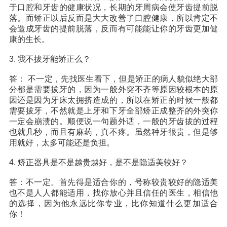
于口腔和牙齿的健康状况，长期的牙周病会使牙齿提前脱
落。而矫正以后反而是大大改善了口腔健康，所以肯定不
收费标准
charge standard
会造成牙齿的提前脱落，反而有可能能让你的牙齿更加健
康的生长。
就医指引
contact us
3. 我不拔牙能矫正么？
答： 不一定，先找医生看下，但是矫正的病人貌似绝大部
分都是需要拔牙的，因为一般外突不齐等原因较根本的原
因还是因为牙床太拥挤造成的，所以在矫正的时候一般都
需要拔牙，不然就是上牙和下牙全部矫正成整齐的外突你
一定会崩溃的。顺便说一句题外话，一般的牙齿拔的过程
也就几秒，而且有麻药，真不疼。虽然种牙很贵，但是够
用就好，太多可能还是负担。
4. 矫正器具是不是越贵越好，是不是隐适美较好？
答：不一定。首先得是适合你的，号称较贵较好的隐适美
也不是人人都能适用，找你放心并且信任的医生，相信他
的选择，因为他永远比你专业，比你知道什么更加适合
你！