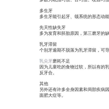
多生牙
多生牙能引起牙、颌系统的形态动
先天性缺失牙
多为发育和胚胎原因，第三磨牙的
乳牙滞留
个别牙逾期不脱落为乳牙滞留，可
乳尖牙
磨耗不足
因为儿童吃的食物过软，所以有的
反牙合。
其他
另外还有许多全身因素和局部疾病
面肥大症等。