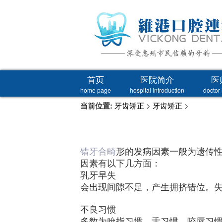
首页
医院简介
医
home page
hospital introduction
doctor 
当前位置:
牙齿矫正
>
牙齿矫正
>
错牙合畸
形的发病因素一般为遗传性
因素有以下几方面：
乳牙早失
会出现间隙不足，产生拥挤错位。
不良习惯
多数为吮指习惯、舌习惯、咬唇习