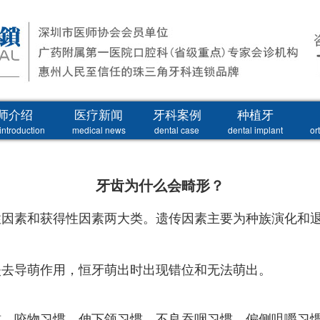
师介绍
医疗新闻
牙科案例
种植牙
introduction
medical news
dental case
dental implant
or
牙齿为什么会畸形？
因素和获得性因素两大类。遗传因素主要为种族演化和退
失去导萌作用，恒牙萌出时出现错位和无法萌出。
惯、咬物习惯、伸下颌习惯、不良吞咽习惯、偏侧咀嚼习