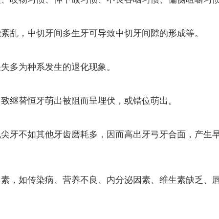
能紊乱，中切牙间多生牙可导致中切牙间隙的形成等。
缺失多为种系发生的退化现象。
导致继替恒牙萌出被阻而呈埋伏，或错位萌出。
乳尖牙不如其他牙齿磨耗多，因而高出牙弓牙合面，产生
因素，如传染病、营养不良、内分泌因素、维生素缺乏、