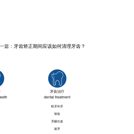
一篇：
牙齿矫正期间应该如何清理牙齿？
套
牙齿治疗
teeth
dental treatment
蛀牙补牙
智齿
牙龈出血
拔牙