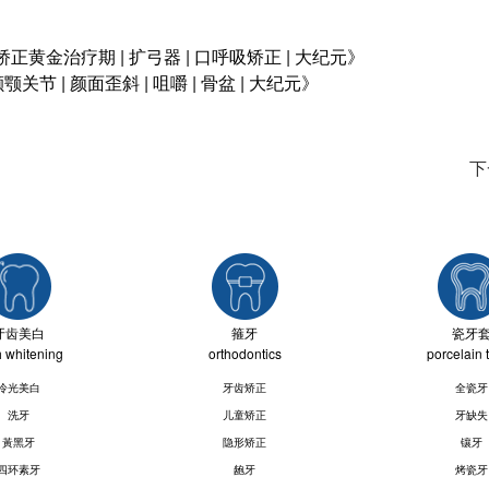
黄金治疗期 | 扩弓器 | 口呼吸矫正 | 大纪元》
 | 颜面歪斜 | 咀嚼 | 骨盆 | 大纪元》
下
牙齿美白
箍牙
瓷牙
h whitening
orthodontics
porcelain 
冷光美白
牙齿矫正
全瓷牙
洗牙
儿童矫正
牙缺失
黃黑牙
隐形矫正
镶牙
四环素牙
龅牙
烤瓷牙