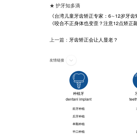
★ 护牙知多滴
《台湾儿童牙齿矫正专家：6∼12岁牙齿矫正
《咬合不正身体也变歪？注意12点矫正颞颚关节
上一篇：
牙齿矫正会让人显老？
友情链接
种植牙
dentanl implant
teet
前牙种植
后牙种植
单颗种植
半口种植