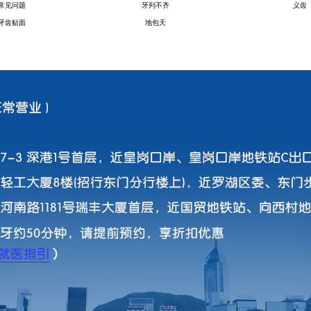
常见问题
牙列不齐
义齿
牙齿贴面
地包天