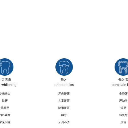
牙齿美白
箍牙
瓷牙
h whitening
orthodontics
porcelain 
冷光美白
牙齿矫正
全瓷牙
洗牙
儿童矫正
牙缺失
黃黑牙
隐形矫正
镶牙
四环素牙
龅牙
烤瓷牙
常见问题
牙列不齐
义齿