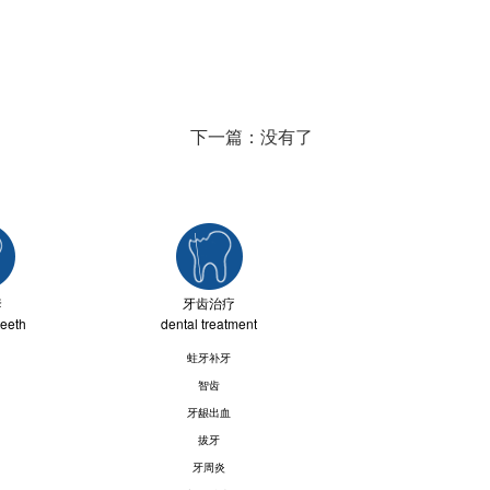
下一篇：没有了
套
牙齿治疗
teeth
dental treatment
蛀牙补牙
智齿
牙龈出血
拔牙
牙周炎