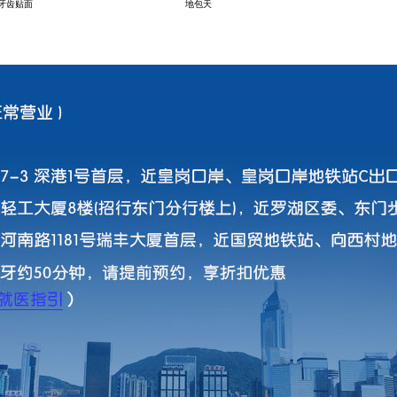
牙齿贴面
地包天