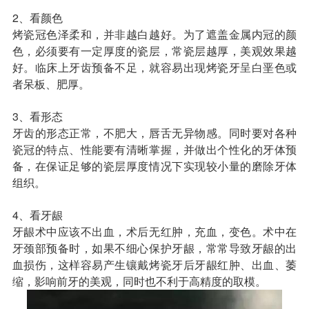
2、看颜色
收费标准
charge standard
烤瓷冠色泽柔和，并非越白越好。为了遮盖金属内冠的颜
色，必须要有一定厚度的瓷层，常瓷层越厚，美观效果越
就医指引
contact us
好。临床上牙齿预备不足，就容易出现烤瓷牙呈白垩色或
者呆板、肥厚。
3、看形态
牙齿的形态正常，不肥大，唇舌无异物感。同时要对各种
瓷冠的特点、性能要有清晰掌握，并做出个性化的牙体预
备，在保证足够的瓷层厚度情况下实现较小量的磨除牙体
组织。
4、看牙龈
牙龈术中应该不出血，术后无红肿，充血，变色。术中在
牙颈部预备时，如果不细心保护牙龈，常常导致牙龈的出
血损伤，这样容易产生镶戴烤瓷牙后牙龈红肿、出血、萎
缩，影响前牙的美观，同时也不利于高精度的取模。