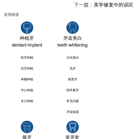
下一篇：
美学修复中的误区
友情链接
种植牙
牙齿美白
dentanl implant
teeth whitening
前牙种植
冷光美白
后牙种植
洗牙
单颗种植
黃黑牙
半口种植
四环素牙
全口种植
常见问题
牙齿贴面
箍牙
瓷牙套