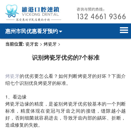
惠州市民优惠看牙预约
当前位置:
瓷牙套
>
烤瓷牙
>
首页
电话预约
home page
识别烤瓷牙优劣的7个标准
医院简介
微信预约
hospital introduction
医师介绍
WhatsApp预约
doctor introduction
烤瓷牙
的优劣要怎么看？如何判断烤瓷牙的好坏？下面介
绍七个识别优良烤瓷牙的标准。
医疗新闻
medical news
1、看边缘
牙科案例
dental case
烤瓷牙边缘的精度，是鉴别烤瓷牙优劣较基本的一个判断
标准，精度体现在瓷冠与牙齿之间的接缝，缝隙越小越
种植牙
dental implant
好，否则细菌就容易进去，导致牙齿内部的龋坏、折断，
造成修复的失败。
箍牙
orthodontics