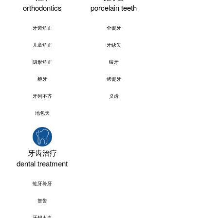
orthodontics
porcelain teeth
牙齿矫正
全瓷牙
儿童矫正
牙缺失
隐形矫正
镶牙
龅牙
烤瓷牙
牙列不齐
义齿
地包天
牙齿治疗
dental treatment
蛀牙补牙
智齿
牙龈出血