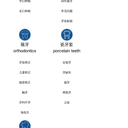
半口种植
四环素牙
全口种植
常见问题
牙齿贴面
箍牙
瓷牙套
orthodontics
porcelain teeth
牙齿矫正
全瓷牙
儿童矫正
牙缺失
隐形矫正
镶牙
龅牙
烤瓷牙
牙列不齐
义齿
地包天