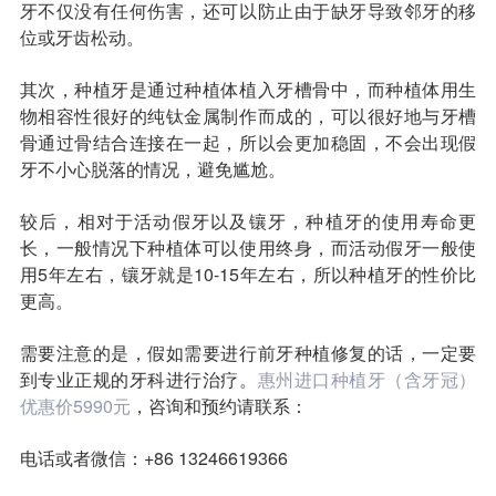
牙不仅没有任何伤害，还可以防止由于缺牙导致邻牙的移
位或牙齿松动。
收费标准
charge standard
其次，种植牙是通过种植体植入牙槽骨中，而种植体用生
就医指引
contact us
物相容性很好的纯钛金属制作而成的，可以很好地与牙槽
骨通过骨结合连接在一起，所以会更加稳固，不会出现假
牙不小心脱落的情况，避免尴尬。
较后，相对于活动假牙以及镶牙，种植牙的使用寿命更
长，一般情况下种植体可以使用终身，而活动假牙一般使
用5年左右，镶牙就是10-15年左右，所以种植牙的性价比
更高。
需要注意的是，假如需要进行前牙种植修复的话，一定要
到专业正规的牙科进行治疗。
惠州进口种植牙（含牙冠）
优惠价5990元
，咨询和预约请联系：
电话或者微信：+86 13246619366