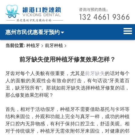
惠州市民优惠看牙预约
当前位置:
种植牙
>
前牙种植
>
首页
电话预约
home page
前牙缺失使用种植牙修复效果怎样？
医院简介
微信预约
hospital introduction
牙齿对每个人美貌有很重要，尤其是
前牙缺失
的话对每个
医师介绍
WhatsApp预约
doctor introduction
人的面貌的美观性会有致命的打击，有句话说“牙美遮百
丑，缺牙毁所有”。那就如前牙缺失选择种植牙修复的话，
医疗新闻
medical news
那么修复效果怎样呢？
牙科案例
dental case
首先，相对于活动假牙，种植牙不需要借助基托与卡环等
结构来固位，外观和功能上完全与真牙一样，成功的种植
种植牙
dental implant
牙口腔内无异物感，有利于保持口腔卫生，舒适美观。相
对于传统镶牙，种植牙无需依附邻牙来固位，对健康的邻
箍牙
orthodontics