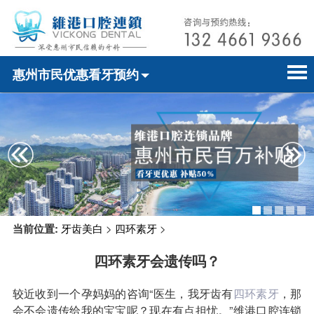
惠州市民优惠看牙预约
首页
电话预约
home page
医院简介
微信预约
hospital introduction
医师介绍
WhatsApp预约
doctor introduction
医疗新闻
medical news
当前位置:
牙齿美白
>
四环素牙
>
牙科案例
dental case
四环素牙会遗传吗？
种植牙
dental implant
较近收到一个孕妈妈的咨询“医生，我牙齿有
四环素牙
，那
箍牙
orthodontics
会不会遗传给我的宝宝呢？现在有点担忧。”维港口腔连锁