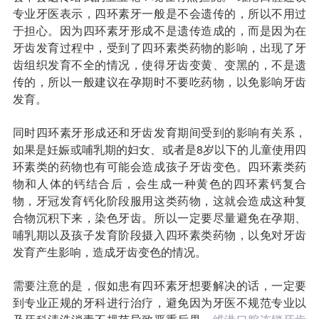
专业牙医表示，四环素牙一般是不会遗传的，所以不用过
收费标准
charge standard
于担心。因为四环素牙形成不是遗传造成的，而是因为在
牙齿发育过程中，受到了四环素类药物的影响，出现了牙
就医指引
contact us
齿组织发育不全的情况，使得牙齿变黄、变黑的，不是遗
传的，所以一般建议在孕期时不要吃药物，以免影响牙齿
发育。
同时四环素牙形成还和牙齿发育期间受到的影响有关系，
如果是妊娠或哺乳期的妇女、或者是8岁以下的儿童使用四
环素类的药物也有可能会造成孩子牙齿变色。四环素类药
物和人体的钙结合后，会生成一种黄色的四环素钙复合
物，牙冠发育钙化阶段服用这类药物，这就会造成这种复
合物沉积下来，染色牙齿。所以一定要尽量避免在孕期、
哺乳期以及孩子发育阶段摄入四环素类药物，以免对牙齿
发育产生影响，造成牙齿变色的情况。
需要注意的是，假如患有四环素牙想要解决的话，一定要
到专业正规的牙科进行治疗，避免因为牙医不规范专业以