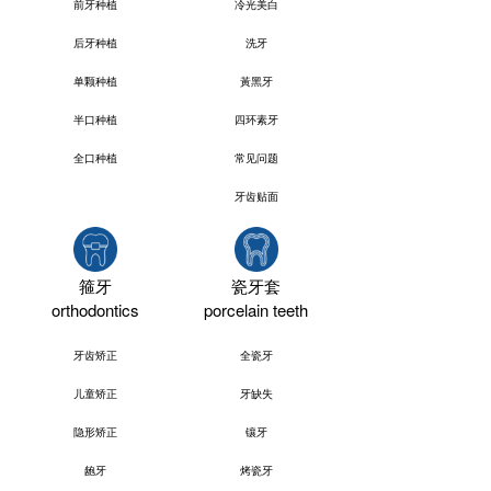
前牙种植
冷光美白
后牙种植
洗牙
单颗种植
黃黑牙
半口种植
四环素牙
全口种植
常见问题
牙齿贴面
箍牙
瓷牙套
orthodontics
porcelain teeth
牙齿矫正
全瓷牙
儿童矫正
牙缺失
隐形矫正
镶牙
龅牙
烤瓷牙