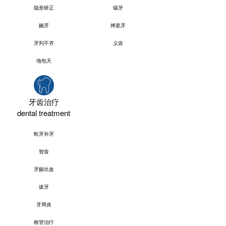
隐形矫正
镶牙
龅牙
烤瓷牙
牙列不齐
义齿
地包天
牙齿治疗
dental treatment
蛀牙补牙
智齿
牙龈出血
拔牙
牙周炎
根管治疗