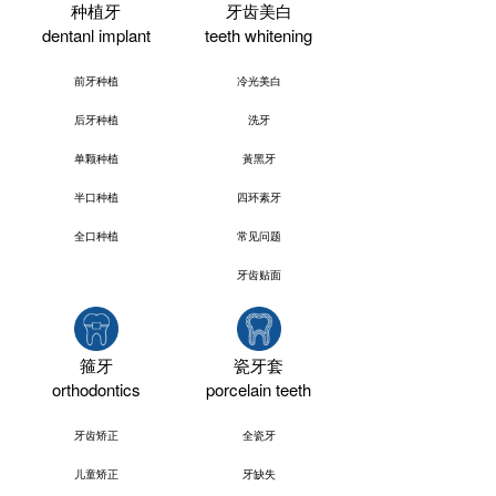
种植牙
牙齿美白
dentanl implant
teeth whitening
前牙种植
冷光美白
后牙种植
洗牙
单颗种植
黃黑牙
半口种植
四环素牙
全口种植
常见问题
牙齿贴面
箍牙
瓷牙套
orthodontics
porcelain teeth
牙齿矫正
全瓷牙
儿童矫正
牙缺失