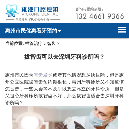
惠州市民优惠看牙预约
当前位置:
根管治疗
>
智齿
>
首页
电话预约
home page
拔智齿可以去深圳牙科诊所吗？
医院简介
微信预约
hospital introduction
医师介绍
WhatsApp预约
doctor introduction
惠州市民因为
智齿发炎
或者其他情况想尽快拔除，但是惠
州公立医院拔智齿预约期很长，惠州牙科诊所又不知道该
医疗新闻
medical news
怎么选，一些人会等不及所以想去私立的牙科诊所，但是
又担心牙科诊所拔智齿不好，那么拔智齿适合去深圳牙科
牙科案例
dental case
诊所吗？
种植牙
dental implant
箍牙
orthodontics