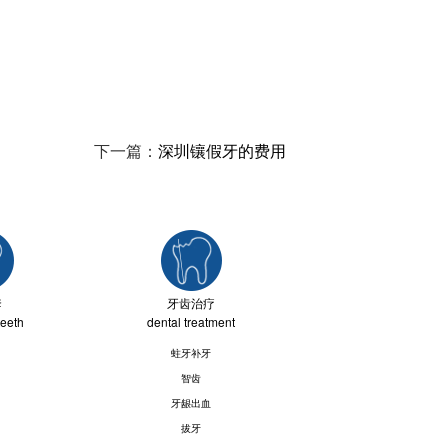
下一篇：
深圳镶假牙的费用
套
牙齿治疗
teeth
dental treatment
蛀牙补牙
智齿
牙龈出血
拔牙