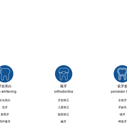
牙齿美白
箍牙
瓷牙
h whitening
orthodontics
porcelain 
冷光美白
牙齿矫正
全瓷牙
洗牙
儿童矫正
牙缺失
黃黑牙
隐形矫正
镶牙
四环素牙
龅牙
烤瓷牙