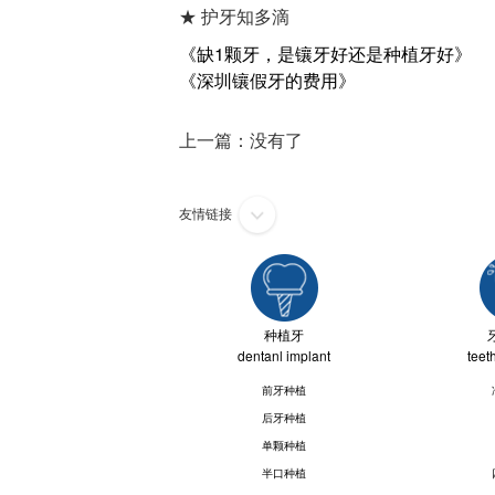
★ 护牙知多滴
《缺1颗牙，是镶牙好还是种植牙好》
《深圳镶假牙的费用》
上一篇：没有了
友情链接
种植牙
dentanl implant
teet
前牙种植
后牙种植
单颗种植
半口种植