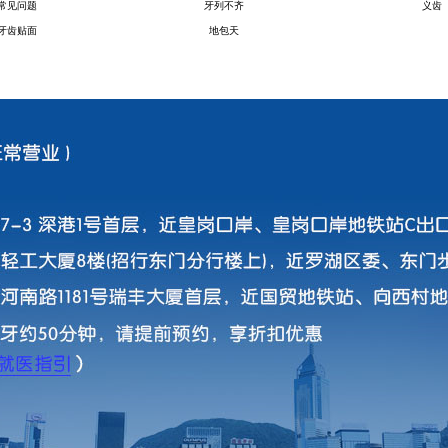
常见问题
牙列不齐
义齿
牙齿贴面
地包天