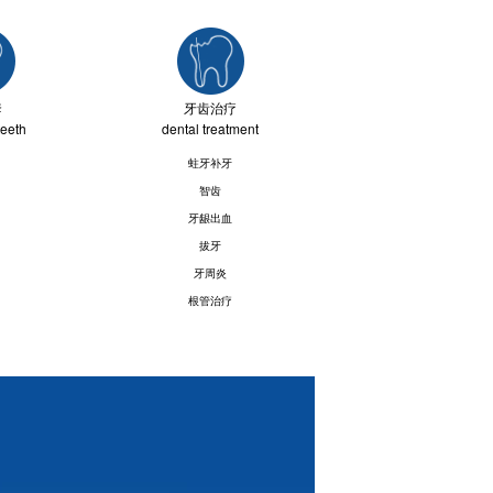
套
牙齿治疗
teeth
dental treatment
蛀牙补牙
智齿
牙龈出血
拔牙
牙周炎
根管治疗