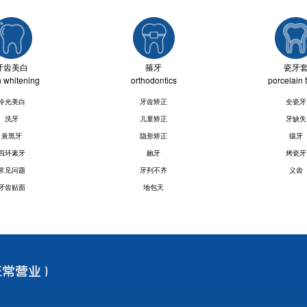
牙齿美白
箍牙
瓷牙
h whitening
orthodontics
porcelain 
冷光美白
牙齿矫正
全瓷牙
洗牙
儿童矫正
牙缺失
黃黑牙
隐形矫正
镶牙
四环素牙
龅牙
烤瓷牙
常见问题
牙列不齐
义齿
牙齿贴面
地包天