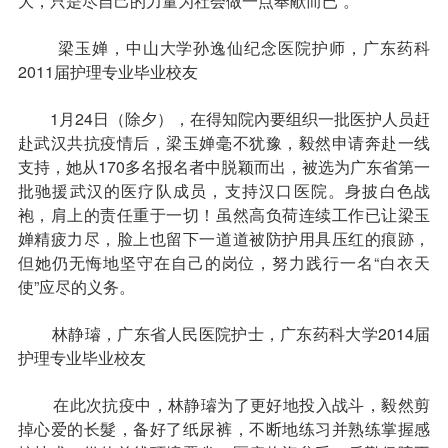
大，只是尽自己的力量为社会做一点奉献而已”。
梁玉婵，中山大学孙逸仙纪念医院护师，广东药科
2011届护理专业毕业校友
1月24日（除夕），在得知院內要组织一批医护人员赶
赴武汉共抗疫情后，梁玉婵毫不犹豫，毅然申请奔赴一线
支持，她从170多名报名者中脱颖而出，被选为广东省第一
批驰援武汉的医疗队成员，支持汉口医院。身披白色战
袍，肩上的责任重于一切！虽然高负荷连续工作已让梁玉
婵精疲力尽，脸上也留下一道道被防护用具压红的痕跡，
但她仍无悔地坚守在自己的岗位，努力践行一名“白衣天
使”应尽的义务。
林静璿，广东省人民医院护士，广东药科大学2014届
护理专业毕业校友
在此次抗疫中，林静璿为了更好地投入战斗，毅然剪
掉心爱的长髮，备好了纸尿裤，不断地练习并熟练掌握感