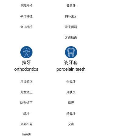
单颗种植
黃黑牙
半口种植
四环素牙
全口种植
常见问题
牙齿贴面
箍牙
瓷牙套
orthodontics
porcelain teeth
牙齿矫正
全瓷牙
儿童矫正
牙缺失
隐形矫正
镶牙
龅牙
烤瓷牙
牙列不齐
义齿
地包天