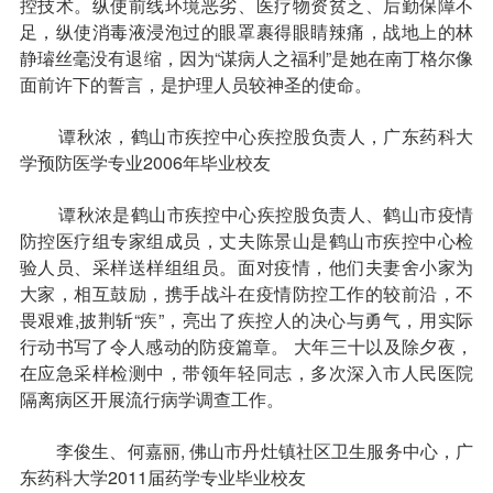
控技术。纵使前线环境恶劣、医疗物资贫乏、后勤保障不
足，纵使消毒液浸泡过的眼罩裹得眼睛辣痛，战地上的林
静璿丝毫没有退缩，因为“谋病人之福利”是她在南丁格尔像
面前许下的誓言，是护理人员较神圣的使命。
谭秋浓，鹤山市疾控中心疾控股负责人，广东药科大
学预防医学专业2006年毕业校友
谭秋浓是鹤山市疾控中心疾控股负责人、鹤山市疫情
防控医疗组专家组成员，丈夫陈景山是鹤山市疾控中心检
验人员、采样送样组组员。面对疫情，他们夫妻舍小家为
大家，相互鼓励，携手战斗在疫情防控工作的较前沿，不
畏艰难,披荆斩“疾”，亮出了疾控人的决心与勇气，用实际
行动书写了令人感动的防疫篇章。 大年三十以及除夕夜，
在应急采样检测中，带领年轻同志，多次深入市人民医院
隔离病区开展流行病学调查工作。
李俊生、何嘉丽, 佛山市丹灶镇社区卫生服务中心，广
东药科大学2011届药学专业毕业校友