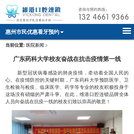
惠州市民优惠看牙预约
当前位置:
医院新闻
>
首页
电话预约
home page
广东药科大学校友奋战在抗击疫情第一线
医院简介
微信预约
hospital introduction
新型冠状病毒感染的肺炎疫情，牵动着全国人民的
医师介绍
WhatsApp预约
doctor introduction
心。在疫情防控的关键时期，广东药科大学预防医学、卫
生检验与检疫、临床医学、药学等专业的校友积极投身于
医疗新闻
medical news
这场没有硝烟的严肃斗爭。在此，维港口腔连锁品牌全体
人员向奋战在抗疫一线的校友们致以崇高的敬意！
牙科案例
dental case
种植牙
dental implant
箍牙
orthodontics