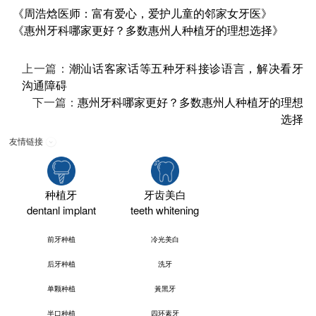
《周浩焓医师：富有爱心，爱护儿童的邻家女牙医》
《惠州牙科哪家更好？多数惠州人种植牙的理想选择》
上一篇：
潮汕话客家话等五种牙科接诊语言，解决看牙
沟通障碍
下一篇：
惠州牙科哪家更好？多数惠州人种植牙的理想
选择
友情链接
种植牙
牙齿美白
dentanl implant
teeth whitening
前牙种植
冷光美白
后牙种植
洗牙
单颗种植
黃黑牙
半口种植
四环素牙