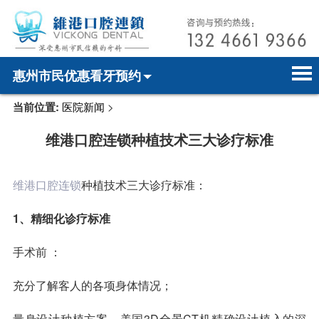
惠州市民优惠看牙预约
当前位置:
医院新闻
>
首页
电话预约
home page
维港口腔连锁种植技术三大诊疗标准
医院简介
微信预约
hospital introduction
医师介绍
WhatsApp预约
doctor introduction
维港口腔连锁
种植技术三大诊疗标准：
医疗新闻
medical news
1、精细化诊疗标准
牙科案例
dental case
手术前 ：
种植牙
dental implant
充分了解客人的各项身体情况；
箍牙
orthodontics
量身设计种植方案，美国3D全景CT机精确设计植入的深