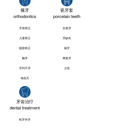
箍牙
瓷牙套
orthodontics
porcelain teeth
牙齿矫正
全瓷牙
儿童矫正
牙缺失
隐形矫正
镶牙
龅牙
烤瓷牙
牙列不齐
义齿
地包天
牙齿治疗
dental treatment
蛀牙补牙