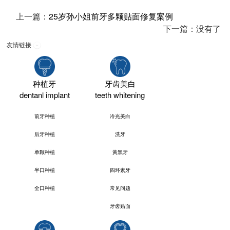
上一篇：
25岁孙小姐前牙多颗贴面修复案例
下一篇：没有了
友情链接
种植牙
牙齿美白
dentanl implant
teeth whitening
前牙种植
冷光美白
后牙种植
洗牙
单颗种植
黃黑牙
半口种植
四环素牙
全口种植
常见问题
牙齿贴面