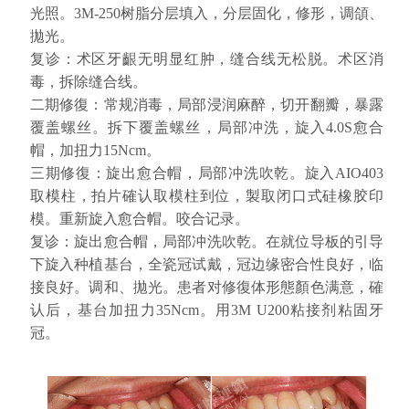
光照。3M-250树脂分层填入，分层固化，修形，调頜、
收费标准
charge standard
拋光。
复诊：术区牙齦无明显红肿，缝合线无松脱。术区消
就医指引
contact us
毒，拆除缝合线。
二期修復：常规消毒，局部浸润麻醉，切开翻瓣，暴露
覆盖螺丝。拆下覆盖螺丝，局部冲洗，旋入4.0S愈合
帽，加扭力15Ncm。
三期修復：旋出愈合帽，局部冲洗吹乾。旋入AIO403
取模柱，拍片確认取模柱到位，製取闭口式硅橡胶印
模。重新旋入愈合帽。咬合记录。
复诊：旋出愈合帽，局部冲洗吹乾。在就位导板的引导
下旋入种植基台，全瓷冠试戴，冠边缘密合性良好，临
接良好。调和、拋光。患者对修復体形態顏色满意，確
认后，基台加扭力35Ncm。用3M U200粘接剂粘固牙
冠。