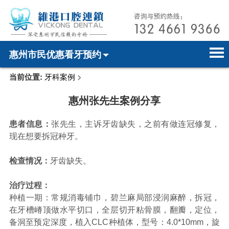
惠州市民优惠看牙预约
当前位置:
牙科案例
>
首页
电话预约
home page
惠州张先生案例分享
医院简介
微信预约
hospital introduction
患者信息：
张先生，主诉牙齿缺失，之前有做连冠修复，
医师介绍
WhatsApp预约
doctor introduction
现在想要拆冠种牙。
医疗新闻
medical news
检查情况：
牙齿缺失。
牙科案例
dental case
治疗过程：
种植一期：常规消毒铺巾，碧兰麻局部浸润麻醉，拆冠，
种植牙
dental implant
在牙槽嵴顶做水平切口，全层切开粘骨膜，翻瓣，定位，
备洞至预定深度，植入CLC种植体，型号：4.0*10mm，旋
箍牙
orthodontics