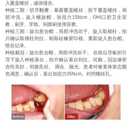
入覆盖螺丝，减张缝合。
种植二期：切开翻瓣，暴露覆盖螺丝，拆下覆盖螺丝，局
收费标准
charge standard
部冲洗，旋入螺旋帽，加扭力15Ncm，OHI口腔卫生宣
教，刷牙、牙线、间隙刷使用宣教。
就医指引
contact us
种植三期：旋出愈合帽，局部冲洗吹干。旋入取模柱，拍
片确认取模柱到位，制取硅橡胶印模。重新旋入愈合帽。
咬合记录。
种植戴冠：旋出愈合帽，局部冲洗吹干。 在就位导板的引
导下旋入种植基台，拍片确认基台到位。试戴，冠边缘密
合性良好，邻接良好。 调合、抛光。患者对修复体形态颜
色满意，确认后，基台加扭力35Ncm。封闭螺丝孔。