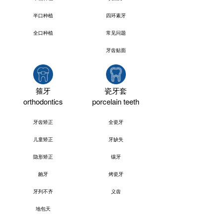
半口种植
四环素牙
全口种植
常见问题
牙齿贴面
箍牙
瓷牙套
orthodontics
porcelain teeth
牙齿矫正
全瓷牙
儿童矫正
牙缺失
隐形矫正
镶牙
龅牙
烤瓷牙
牙列不齐
义齿
地包天