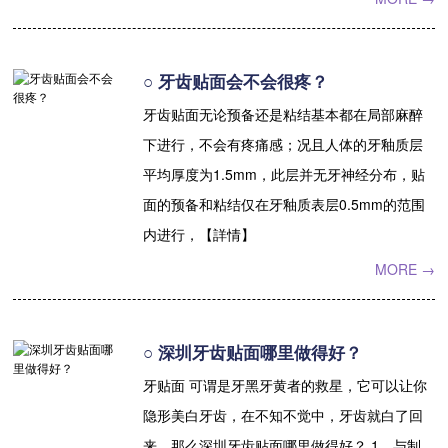
收费标准
charge standard
○ 牙齿贴面会不会很疼？
就医指引
contact us
牙齿贴面无论预备还是粘结基本都在局部麻醉
下进行，不会有疼痛感；况且人体的牙釉质层
平均厚度为1.5mm，此层并无牙神经分布，贴
面的预备和粘结仅在牙釉质表层0.5mm的范围
内进行，【詳情】
MORE →
○ 深圳牙齿贴面哪里做得好？
牙贴面 可谓是牙黑牙黄者的救星，它可以让你
隐形美白牙齿，在不知不觉中，牙齿就白了回
来。那么深圳牙齿贴面哪里做得好？ 1、与制