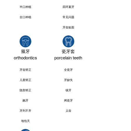
半口种植
四环素牙
全口种植
常见问题
牙齿贴面
箍牙
瓷牙套
orthodontics
porcelain teeth
牙齿矫正
全瓷牙
儿童矫正
牙缺失
隐形矫正
镶牙
龅牙
烤瓷牙
牙列不齐
义齿
地包天