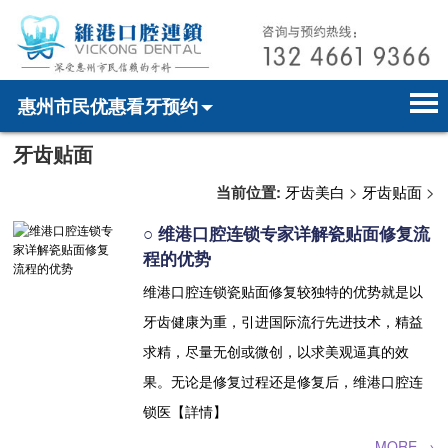
惠州市民优惠看牙预约
牙齿贴面
首页
电话预约
home page
当前位置:
牙齿美白
>
牙齿贴面
>
医院简介
微信预约
hospital introduction
○ 维港口腔连锁专家详解瓷贴面修复流
医师介绍
WhatsApp预约
doctor introduction
程的优势
维港口腔连锁瓷贴面修复较独特的优势就是以
医疗新闻
medical news
牙齿健康为重，引进国际流行先进技术，精益
牙科案例
dental case
求精，尽量无创或微创，以求美观逼真的效
果。无论是修复过程还是修复后，维港口腔连
种植牙
dental implant
锁医【詳情】
箍牙
orthodontics
MORE →