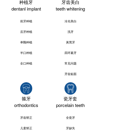
种植牙
牙齿美白
dentanl implant
teeth whitening
前牙种植
冷光美白
后牙种植
洗牙
单颗种植
黃黑牙
半口种植
四环素牙
全口种植
常见问题
牙齿贴面
箍牙
瓷牙套
orthodontics
porcelain teeth
牙齿矫正
全瓷牙
儿童矫正
牙缺失