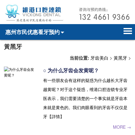
惠州市民优惠看牙预约
黃黑牙
首页
电话预约
home page
当前位置:
牙齿美白
>
黃黑牙
>
医院简介
微信预约
hospital introduction
○ 为什么牙齿会发黄呢？
医师介绍
WhatsApp预约
doctor introduction
有一些朋友会有这样的疑惑为什么越长大牙齿
越黄呢？对于这个疑惑，维港口腔连锁专业牙
医疗新闻
medical news
医表示，我们需要清楚的一个事实就是牙齿本
牙科案例
dental case
来就是黄色的。我们肉眼看到的牙齿不仅仅是
牙【詳情】
种植牙
dental implant
MORE →
箍牙
orthodontics