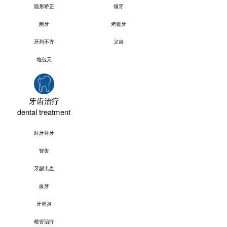
隐形矫正
镶牙
龅牙
烤瓷牙
牙列不齐
义齿
地包天
牙齿治疗
dental treatment
蛀牙补牙
智齿
牙龈出血
拔牙
牙周炎
根管治疗