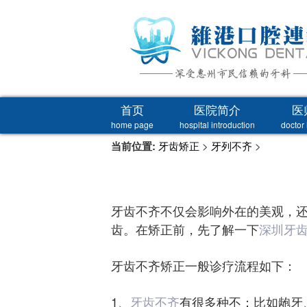
首页
医院简介
医
home page
hospital introduction
doctor 
当前位置:
牙齿矫正
>
牙列不齐
>
牙齿不齐不仅会影响外在的美观，
齿。在矫正前，先了解一下
深圳牙
牙齿不齐矫正一般诊疗流程如下：
1、
牙齿不齐
有很多种不：比如龅牙