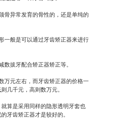
颌骨异常发育的骨性的，还是单纯的
形一般是可以通过牙齿矫正器来进行
及减数拔牙配合矫正器矫正等。
数万元左右，而牙齿矫正器的价格一
低则几千元，高则数万元。
，就算是采用同样的隐形透明牙套也
况的牙齿矫正器才是较好的。