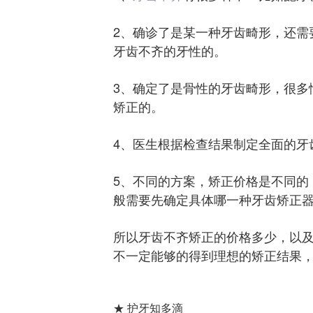
2、确诊了是某一种牙齿畸形，还需
牙齿不齐的牙性的。
3、确定了是骨性的牙齿畸形，很多
矫正的。
4、医生根据检查结果制定全面的
5、不同的方案，矫正价格是不同的
般需要先确定具体哪一种牙齿矫正
所以牙齿不齐矫正的价格多少，以
不一定能够的得到理想的矫正结果
★ 护牙知多滴