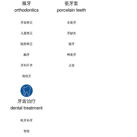
箍牙
瓷牙套
orthodontics
porcelain teeth
牙齿矫正
全瓷牙
儿童矫正
牙缺失
隐形矫正
镶牙
龅牙
烤瓷牙
牙列不齐
义齿
地包天
牙齿治疗
dental treatment
蛀牙补牙
智齿