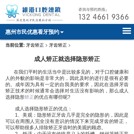
惠州市民优惠看牙预约
当前位置:
牙齿矫正
>
牙齿矫正
>
首页
电话预约
home page
成人矫正就选择隐形矫正
医院简介
微信预约
hospital introduction
在我们平时的生活当中是比较多见的，对于口腔健康和
医师介绍
WhatsApp预约
doctor introduction
人的外貌的影响是非常大的，因此及时的进行是很有必要
的。成年因为具有一定的自我美的要求，因此在选择牙齿
医疗新闻
medical news
矫正技术的时候通常会选择对生活没有影响的，那么成人
选择隐形
矫正
的优点有哪些呢?
牙科案例
dental case
成人选择隐形矫正的优点：
1、美观：隐形矫正牙齿几乎是完全的隐形的，因此是
种植牙
dental implant
可以在周围人完全没有意识的情况下来完成牙齿的矫正，
可以帮助很多人排除矫正牙齿时的美观的顾虑。
箍牙
orthodontics
2、舒适：由于没有传统意义上的托槽、钢丝等矫正装