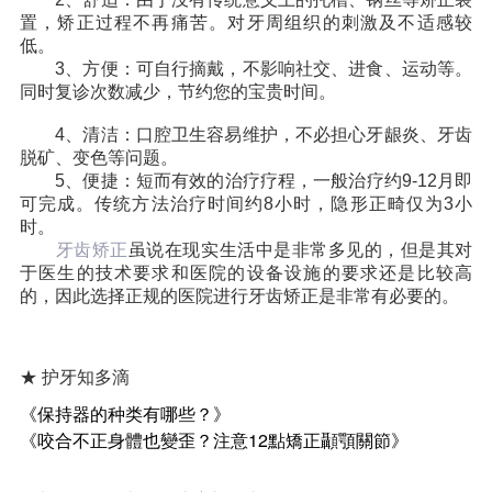
置，矫正过程不再痛苦。对牙周组织的刺激及不适感较
收费标准
charge standard
低。
3、方便：可自行摘戴，不影响社交、进食、运动等。
就医指引
contact us
同时复诊次数减少，节约您的宝贵时间。
4、清洁：口腔卫生容易维护，不必担心牙龈炎、牙齿
脱矿、变色等问题。
5、便捷：短而有效的治疗疗程，一般治疗约9-12月即
可完成。传统方法治疗时间约8小时，隐形正畸仅为3小
时。
牙齿矫正
虽说在现实生活中是非常多见的，但是其对
于医生的技术要求和医院的设备设施的要求还是比较高
的，因此选择正规的医院进行牙齿矫正是非常有必要的。
★ 护牙知多滴
《保持器的种类有哪些？》
《咬合不正身體也變歪？注意12點矯正顳顎關節》