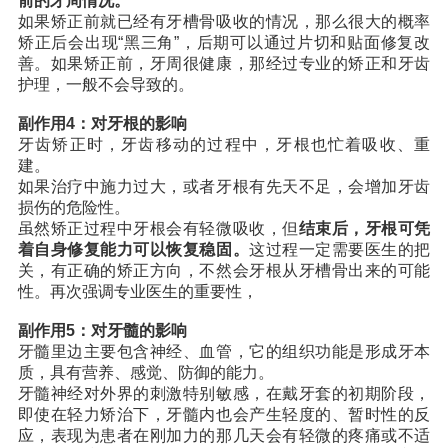
前的牙周情况。
如果矫正前就已经有牙槽骨吸收的情况，那么很大的概率
矫正后会出现“黑三角”，后期可以通过片切和贴面修复改
善。如果矫正前，牙周很健康，那经过专业的矫正和牙齿
护理，一般不会导致的。
副作用4：对牙根的影响
牙齿矫正时，牙齿移动的过程中，牙根也忙着吸收、重
建。
如果治疗中施力过大，或者牙根有先天不足，会增加牙齿
损伤的危险性。
虽然矫正过程中牙根会有轻微吸收，但
结束后，牙根可凭
着自身修复能力可以恢复稳固。
这过程一定需要医生的把
关，有正确的矫正方向，不然会牙根从牙槽骨出来的可能
性。再次强调专业医生的重要性，
副作用5：对牙髓的影响
牙髓里边主要包含神经、血管，它的组织功能是形成牙本
质，具有营养、感觉、防御的能力。
牙髓神经对外界的刺激特别敏感，在戴牙套的初期阶段，
即使在轻力矫治下，牙髓内也会产生轻度的、暂时性的反
应，表现为患者在刚加力的那几天会有轻微的疼痛或不适