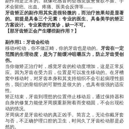
副作用是正常的。就像吃感冒药会感觉疲惫食欲不振、手
术会留疤、出血、疼痛、医美会反弹等……
收费标准
charge standard
牙齿矫正的副作用其实是很轻微的，而治疗效果却是显著
的。前提是具备三个元素：专业的医生、具备美学的矫正
就医指引
contact us
方案设计、专业紧密的复诊，缺一不可。
【那牙齿矫正会产生哪些副作用？】
副作用1：牙齿会松动
移动≠松动，你不做正畸，你的牙齿也是动的。
牙齿在一定
范围的生理动度，是为了能缓冲咀嚼压力，防止牙齿受创
伤。
当你做矫正治疗时，感觉牙齿的松动度增加，这是正常反
应。因为牙齿在受力后，位置是可以发生移动的。在牙槽
窝中移动时，对牙齿本身和其支持组织不会引起病理性损
伤，我们的骨组织的可塑性是很大的，也具有很强的适应
性。
矫正结束，牙齿到理想的位置停止移动后，通过保持器和
自身的修复力能使牙周膜重新附着而变稳固，不会出现松
动的情况。
牙周病才是牙齿松动的真正凶手。简言之，无论你戴牙套
与否，不正确护理口腔的卫生，时间久了牙齿松动那是必
然的。