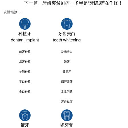
下一篇：
牙齿突然剧痛，多半是“牙隐裂”在作怪！
友情链接
种植牙
牙齿美白
dentanl implant
teeth whitening
前牙种植
冷光美白
后牙种植
洗牙
单颗种植
黃黑牙
半口种植
四环素牙
全口种植
常见问题
牙齿贴面
箍牙
瓷牙套