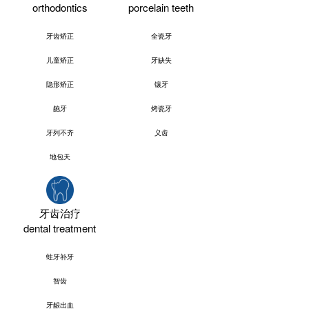
orthodontics
porcelain teeth
牙齿矫正
全瓷牙
儿童矫正
牙缺失
隐形矫正
镶牙
龅牙
烤瓷牙
牙列不齐
义齿
地包天
牙齿治疗
dental treatment
蛀牙补牙
智齿
牙龈出血