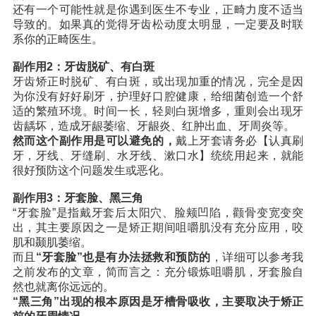
还有一个可能性就是你遇到医生不专业，正畸力度不适当
导致的。如果真的觉得牙齿松动度太明显，一定要及时联
系你的正畸医生。
副作用2：牙齿脱矿、有白斑
牙齿矫正时脱矿、有白斑，或出现加重的情况，完全是因
为你没有好好刷牙，护理好口腔健康，给细菌创造一个舒
适的繁殖环境。时间一长，轻则白斑增多，重则会出现牙
齿龋坏，造成牙龈萎缩、牙龈炎、红肿出血、牙周炎等。
然而这个副作用是可以避免的，
戴上牙套请务必【认真刷
牙，牙线、牙缝刷、水牙线、漱口水】统统用起来，就能
很好预防这个问题发生或恶化。
副作用3：牙套脸、黑三角
“牙套脸”是指戴牙套后太阳穴、脸颊凹陷，颧骨变宽变突
出，其主要原因之一是矫正期间咀嚼肌没有充分应用，咬
肌和颞肌萎缩。
而且
“牙套脸”也是有办法拯救和预防的
，详细可以参考我
之前发布的文章，简而言之：充分锻炼咀嚼肌，牙套脸自
然也就离你远远的。
“黑三角”出现的根本原因是牙槽骨吸收，主要取决于矫正