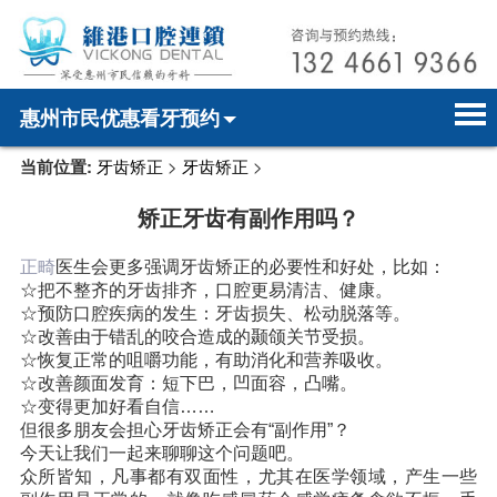
惠州市民优惠看牙预约
当前位置:
牙齿矫正
>
牙齿矫正
>
首页
电话预约
home page
矫正牙齿有副作用吗？
医院简介
微信预约
hospital introduction
正畸
医生会更多强调牙齿矫正的必要性和好处，比如：
医师介绍
WhatsApp预约
doctor introduction
☆把不整齐的牙齿排齐，口腔更易清洁、健康。
☆预防口腔疾病的发生：牙齿损失、松动脱落等。
医疗新闻
medical news
☆改善由于错乱的咬合造成的颞颌关节受损。
☆恢复正常的咀嚼功能，有助消化和营养吸收。
牙科案例
dental case
☆改善颜面发育：短下巴，凹面容，凸嘴。
☆变得更加好看自信……
但很多朋友会担心牙齿矫正会有“副作用”？
种植牙
dental implant
今天让我们一起来聊聊这个问题吧。
众所皆知，凡事都有双面性，尤其在医学领域，产生一些
箍牙
orthodontics