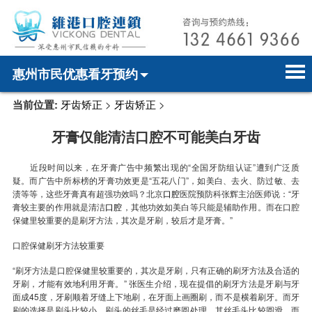
惠州市民优惠看牙预约
当前位置:
牙齿矫正
>
牙齿矫正
>
首页
电话预约
home page
牙膏仅能清洁口腔不可能美白牙齿
医院简介
微信预约
hospital introduction
近段时间以来，在牙膏广告中频繁出现的“全国牙防组认证”遭到广泛质
医师介绍
WhatsApp预约
doctor introduction
疑。而广告中所标榜的牙膏功效更是“五花八门”，如美白、去火、防过敏、去
渍等等，这些牙膏真有超强功效吗？北京
口腔
医院预防科张辉主治医师说：“牙
医疗新闻
medical news
膏较主要的作用就是清洁
口腔
，其他功效如美白等只能是辅助作用。而在口腔
保健里较重要的是刷牙方法，其次是牙刷，较后才是牙膏。”
牙科案例
dental case
口腔保健刷牙方法较重要
“刷牙方法是口腔保健里较重要的，其次是牙刷，只有正确的刷牙方法及合适的
种植牙
dental implant
牙刷，才能有效地利用牙膏。” 张医生介绍，现在提倡的刷牙方法是牙刷与牙
面成45度，牙刷顺着牙缝上下地刷，在牙面上画圈刷，而不是横着刷牙。而牙
箍牙
orthodontics
刷的选择是刷头比较小，刷头的丝毛是经过磨圆处理，其丝毛头比较圆滑，而