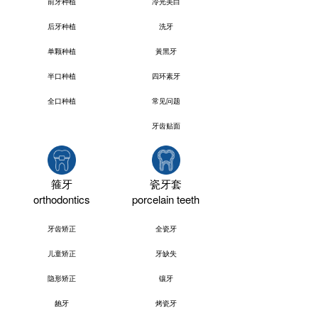
前牙种植
冷光美白
后牙种植
洗牙
单颗种植
黃黑牙
半口种植
四环素牙
全口种植
常见问题
牙齿贴面
箍牙
瓷牙套
orthodontics
porcelain teeth
牙齿矫正
全瓷牙
儿童矫正
牙缺失
隐形矫正
镶牙
龅牙
烤瓷牙