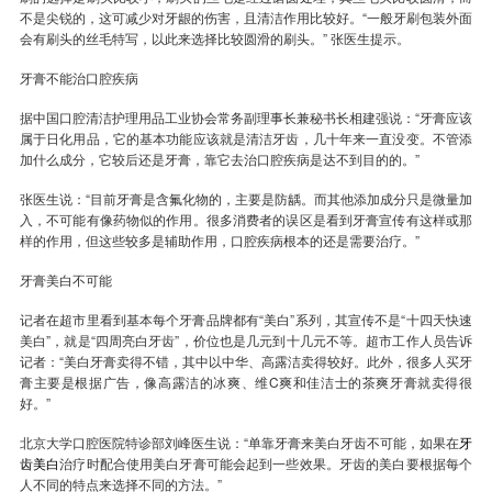
不是尖锐的，这可减少对牙龈的伤害，且清洁作用比较好。“一般牙刷包装外面
会有刷头的丝毛特写，以此来选择比较圆滑的刷头。” 张医生提示。
收费标准
charge standard
牙膏不能治口腔疾病
就医指引
contact us
据中国口腔清洁护理用品工业协会常务副理事长兼秘书长相建强说：“牙膏应该
属于日化用品，它的基本功能应该就是清洁牙齿，几十年来一直没变。不管添
加什么成分，它较后还是牙膏，靠它去治口腔疾病是达不到目的的。”
张医生说：“目前牙膏是含氟化物的，主要是防龋。而其他添加成分只是微量加
入，不可能有像药物似的作用。很多消费者的误区是看到牙膏宣传有这样或那
样的作用，但这些较多是辅助作用，口腔疾病根本的还是需要治疗。”
牙膏美白不可能
记者在超市里看到基本每个牙膏品牌都有“美白”系列，其宣传不是“十四天快速
美白”，就是“四周亮白牙齿”，价位也是几元到十几元不等。超市工作人员告诉
记者：“美白牙膏卖得不错，其中以中华、高露洁卖得较好。此外，很多人买牙
膏主要是根据广告，像高露洁的冰爽、维C爽和佳洁士的茶爽牙膏就卖得很
好。”
北京大学口腔医院特诊部刘峰医生说：“单靠牙膏来美白牙齿不可能，如果在
牙
齿美白
治疗时配合使用美白牙膏可能会起到一些效果。牙齿的美白要根据每个
人不同的特点来选择不同的方法。”