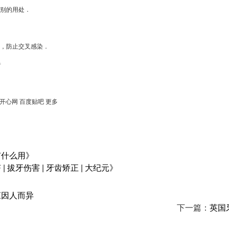
别的用处．
生，防止交叉感染．
齿
 开心网 百度贴吧 更多
有什么用》
拔牙伤害 | 牙齿矫正 | 大纪元》
应因人而异
下一篇：
英国