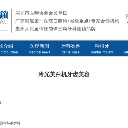
师介绍
医疗新闻
牙科案例
种植牙
introduction
medical news
dental case
dental implant
or
冷光美白机牙齿美容
倍．
光源常坏的弊端．