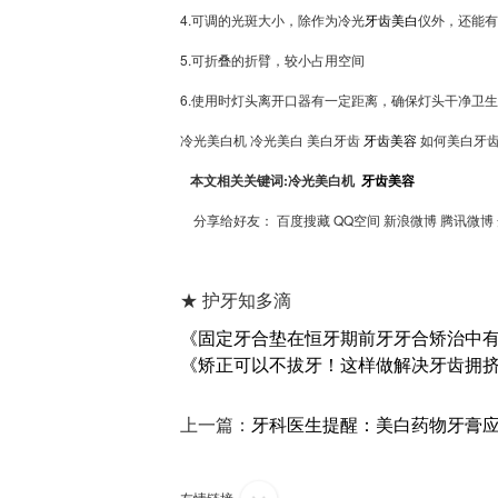
4.可调的光斑大小，除作为冷光
牙齿美白
仪外，还能有
5.可折叠的折臂，较小占用空间
6.使用时灯头离开口器有一定距离，确保灯头干净卫
冷光美白机 冷光美白 美白牙齿
牙齿美容
如何美白牙
本文相关关键词:
冷光美白机
牙齿美容
分享给好友：
百度搜藏 QQ空间 新浪微博 腾讯微博
★ 护牙知多滴
《固定牙合垫在恒牙期前牙牙合矫治中
《矫正可以不拔牙！这样做解决牙齿拥挤 | 
上一篇：
牙科医生提醒：美白药物牙膏
友情链接