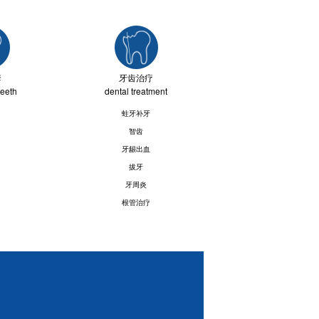
套
牙齿治疗
teeth
dental treatment
蛀牙补牙
智齿
牙龈出血
拔牙
牙周炎
根管治疗