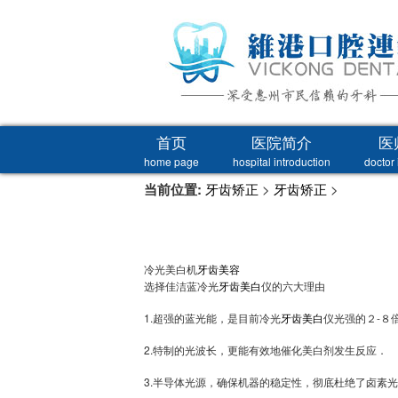
首页
医院简介
医
home page
hospital introduction
doctor 
当前位置:
牙齿矫正
>
牙齿矫正
>
冷光美白机
牙齿美容
选择佳洁蓝冷光
牙齿美白
仪的六大理由
1.超强的蓝光能，是目前冷光
牙齿美白
仪光强的２-８
2.特制的光波长，更能有效地催化美白剂发生反应．
3.半导体光源，确保机器的稳定性，彻底杜绝了卤素