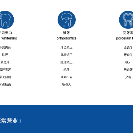
牙齿美白
箍牙
瓷牙
h whitening
orthodontics
porcelain 
冷光美白
牙齿矫正
全瓷牙
洗牙
儿童矫正
牙缺失
黃黑牙
隐形矫正
镶牙
四环素牙
龅牙
烤瓷牙
常见问题
牙列不齐
义齿
牙齿贴面
地包天