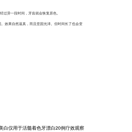
，经过异一段时间，牙齿就会恢复原色。
固。效果自然逼真，而且坚固光泽。但时间长了也会变
美白仪用于活髓着色牙漂白20例疗效观察