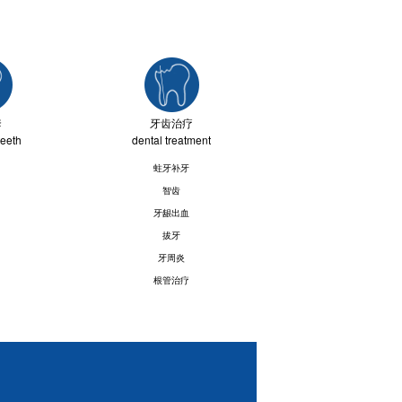
套
牙齿治疗
teeth
dental treatment
蛀牙补牙
智齿
牙龈出血
拔牙
牙周炎
根管治疗