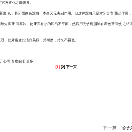
使它再矿化才能恢复。
出新生 氧，将牙面颜色漂白，本身又无毒副作用。但这种漂白只是对牙齿表 面起作用
酸先将牙 面腐蚀，使牙面有小的凹凸不平面，然后用光敏树脂涂在着色牙面使 之结
瓷冠，使牙齿变的洁白美丽，并耐磨，持久不褪色。
 开心网 百度贴吧 更多
[1]
[2]
下一页
下一篇：
冷光