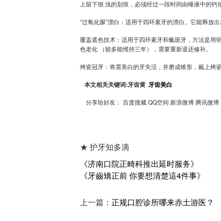
上留下很 浅的划痕，必须经过一段时间由唾液中的钙
“过氧化脲”漂白：适用于四环素牙的漂白。它能释放
覆盖遮色技术：适用于四环素牙和氟斑牙，方法是用弱
色老化 （较多能维持三年），需要重新退还修补。
烤瓷冠牙：将需美白的牙失活，并磨成锥形，戴上烤
本文相关关键词:
牙齿黄
牙齿美白
分享给好友：
百度搜藏 QQ空间 新浪微博 腾讯微博
★ 护牙知多滴
《济南口院正畸科推出延时服务》
《牙齒矯正前 你要想清楚這4件事》
上一篇：
正规口腔诊所哪来赤土游医？