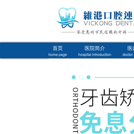
首页
医院简介
医
home page
hospital introduction
doctor 