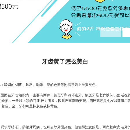
牙齿黄了怎么美白
；吸烟的 烟垢、饮料、咖啡、茶的色素等附着牙齿上呈黄灰色。
面而在牙 齿组织内，主要有两种：氟斑牙和四环素牙。氟斑牙是七岁以前，生 活在
的缺损，一般以上颌的门牙 较为明显，因此严重影响美观。四环素牙是七岁以前服用
牙着色。全口牙都可呈棕灰色或棕黄色。
硬块牙结 石，防治牙周病，也可去除牙面染色。但值得注意的是，两次超声波 洁牙