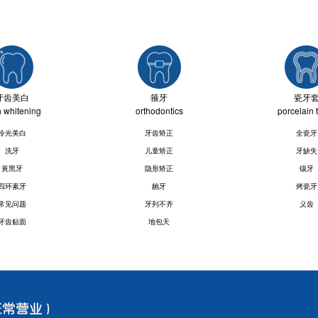
牙齿美白
箍牙
瓷牙
h whitening
orthodontics
porcelain 
冷光美白
牙齿矫正
全瓷牙
洗牙
儿童矫正
牙缺失
黃黑牙
隐形矫正
镶牙
四环素牙
龅牙
烤瓷牙
常见问题
牙列不齐
义齿
牙齿贴面
地包天