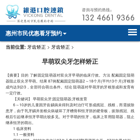
惠州市民优惠看牙预约
当前位置:
牙齿矫正
>
牙齿矫正
>
首页
电话预约
home page
早萌双尖牙怎样矫正
医院简介
微信预约
hospital introduction
【摘要】目的 了解固定阻萌器对双尖牙早萌的临床疗效。方法 配戴固定阻萌
医师介绍
WhatsApp预约
doctor introduction
器阻止双尖牙早萌。结果 87例配戴固定阻萌器2～18个月(平均13个月)牙根形
成均达到2/3，全部符合萌出条件。结论 阻萌器对早萌牙的牙根形成和发育有
医疗新闻
medical news
一定疗效。
【关键词】 早萌双尖牙;固定阻萌器;牙根发育
6～10岁的儿童因牙齿龋病未得到及时治疗可形成残冠、残根，而需拔除
牙科案例
dental case
患牙，由于乳牙龋并发根尖病破坏了牙槽骨和恒牙胚的硬骨板，拔除残冠、残
根后引起继承恒牙早萌比较多见。对于早萌的恒牙，临床上常用阻萌器，阻止
种植牙
dental implant
继承恒牙的萌出。
1 临床资料
1.1 一般资料
箍牙
orthodontics