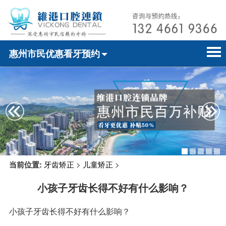
惠州市民优惠看牙预约
首页
电话预约
home page
医院简介
微信预约
hospital introduction
医师介绍
WhatsApp预约
doctor introduction
医疗新闻
medical news
当前位置:
牙齿矫正
>
儿童矫正
>
牙科案例
dental case
小孩子牙齿长得不好有什么影响？
种植牙
dental implant
小孩子牙齿长得不好有什么影响？
箍牙
orthodontics