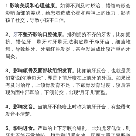
1.影响美观和心理健康。
如得不到及时矫治，错颌畸形会
收费标准
charge standard
影响面部的美观，给患者造成心灵和精神上的压力，影响
孩子社交，导致小孩不自信。
就医指引
contact us
2、
牙
不整齐影响口腔健康。
排列拥挤不齐的牙齿，比如拥
挤、错位牙，刷牙时牙刷无法彻底刷干净牙齿，细菌堆
积，导致蛀牙、牙龈红肿发炎，甚至发展成比较严重的牙
周炎。
3、影响颌骨及面部软组织发育。
比如前牙反合，也就是我
们常说的“地包天”，即是下前牙咬在上前牙的外面。如果没
有及时治疗，上颌骨发育不足，下颌骨发育过度，较后表
现为面中部凹陷，下颌前突，出现“月牙儿”面型。
4、影响发音。
当前牙不能咬上时称为前牙开合，有些语句
发音不清楚。
5、影响进食。
严重的上下牙咬合错乱，比如虎牙低位，则
牙齿不能正常地咬、切割和咀嚼食物，因而加重了胃肠道