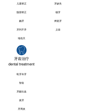
儿童矫正
牙缺失
隐形矫正
镶牙
龅牙
烤瓷牙
牙列不齐
义齿
地包天
牙齿治疗
dental treatment
蛀牙补牙
智齿
牙龈出血
拔牙
牙周炎