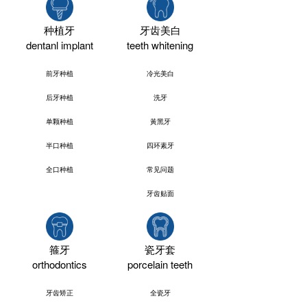
种植牙
牙齿美白
dentanl implant
teeth whitening
前牙种植
冷光美白
后牙种植
洗牙
单颗种植
黃黑牙
半口种植
四环素牙
全口种植
常见问题
牙齿贴面
箍牙
瓷牙套
orthodontics
porcelain teeth
牙齿矫正
全瓷牙