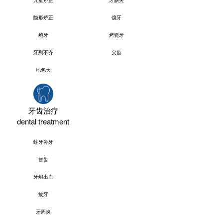
隐形矫正
镶牙
龅牙
烤瓷牙
牙列不齐
义齿
地包天
牙齿治疗
dental treatment
蛀牙补牙
智齿
牙龈出血
拔牙
牙周炎