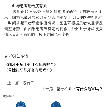
4. 与患者配合度有关
选用正畸方式矫正龅牙对患者的配合度有较高的要
求，因为佩戴牙套必须定期去医院复诊，以便医生可以第
一时间掌握患者牙齿恢复情况，医生可根据患者恢复情况
调整牙套。而如果患者没有定时复诊，那幺对于牙齿恢复
情况肯定会有影响，矫正时间也会变长。
★ 护牙知多滴
《龅牙不矫正有什么危害吗？》
《骨性龅牙带牙套有用吗？》
上一篇：没有了
下一篇：
龅牙不矫正有什么危害吗？
友情链接