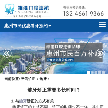
惠州市民优惠看牙预约
首页
电话预约
home page
医院简介
微信预约
hospital introduction
医师介绍
WhatsApp预约
doctor introduction
医疗新闻
medical news
当前位置:
牙齿矫正
>
龅牙
>
牙科案例
dental case
龅牙矫正需要多长时间？
种植牙
dental implant
1. 与
龅牙
矫正的方式有关
箍牙
orthodontics
龅牙矫正的方式不同，矫正的时间也不一样。其中正