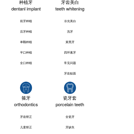
种植牙
牙齿美白
dentanl implant
teeth whitening
前牙种植
冷光美白
后牙种植
洗牙
单颗种植
黃黑牙
半口种植
四环素牙
全口种植
常见问题
牙齿贴面
箍牙
瓷牙套
orthodontics
porcelain teeth
牙齿矫正
全瓷牙
儿童矫正
牙缺失