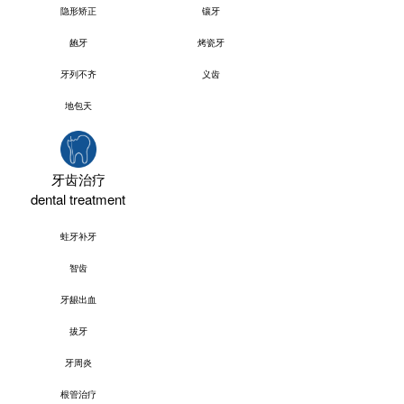
隐形矫正
镶牙
龅牙
烤瓷牙
牙列不齐
义齿
地包天
牙齿治疗
dental treatment
蛀牙补牙
智齿
牙龈出血
拔牙
牙周炎
根管治疗