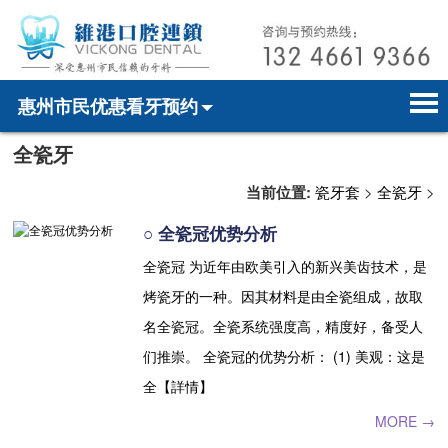
惠州市民优惠看牙预约
全瓷牙
首页
电话预约
home page
当前位置:
瓷牙套
>
全瓷牙
>
医院简介
微信预约
hospital introduction
○ 全瓷冠优势分析
医师介绍
WhatsApp预约
doctor introduction
全瓷冠 为近年由欧美引入的新兴美齿技术，是
烤瓷牙的一种。因其材料是由全瓷组成，故取
医疗新闻
medical news
名全瓷冠。全瓷系统强度高，精度好，备受人
牙科案例
dental case
们推崇。 全瓷冠的优势分析： (1) 美观：这是
全【詳情】
种植牙
dental implant
MORE →
箍牙
orthodontics